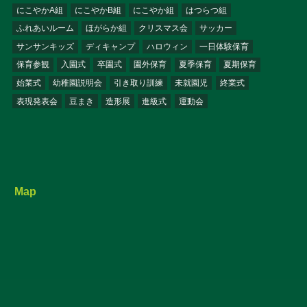
にこやかA組
にこやかB組
にこやか組
はつらつ組
ふれあいルーム
ほがらか組
クリスマス会
サッカー
サンサンキッズ
ディキャンプ
ハロウィン
一日体験保育
保育参観
入園式
卒園式
園外保育
夏季保育
夏期保育
始業式
幼稚園説明会
引き取り訓練
未就園児
終業式
表現発表会
豆まき
造形展
進級式
運動会
Map