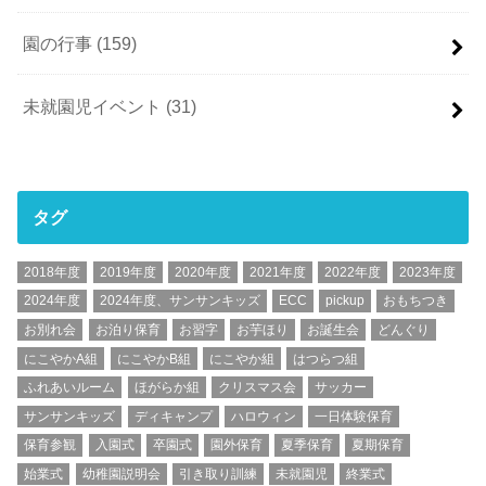
園の行事
(159)
未就園児イベント
(31)
タグ
2018年度
2019年度
2020年度
2021年度
2022年度
2023年度
2024年度
2024年度、サンサンキッズ
ECC
pickup
おもちつき
お別れ会
お泊り保育
お習字
お芋ほり
お誕生会
どんぐり
にこやかA組
にこやかB組
にこやか組
はつらつ組
ふれあいルーム
ほがらか組
クリスマス会
サッカー
サンサンキッズ
ディキャンプ
ハロウィン
一日体験保育
保育参観
入園式
卒園式
園外保育
夏季保育
夏期保育
始業式
幼稚園説明会
引き取り訓練
未就園児
終業式