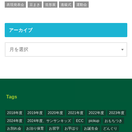
表現発表会
豆まき
造形展
進級式
運動会
アーカイブ
Tags
2018年度
2019年度
2020年度
2021年度
2022年度
2023年度
2024年度
2024年度、サンサンキッズ
ECC
pickup
おもちつき
お別れ会
お泊り保育
お習字
お芋ほり
お誕生会
どんぐり