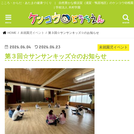
こころ・からだ・あたまの健康づくり | 自然豊かな横須賀（浦賀・鴨居地区）のケンコウ幼稚園
| 学校法人 木村学園
menu
search
HOME
未就園児イベント
第３回☆サンサンキッズ☆のお知らせ
2026.06.04
2026.06.23
未就園児イベント
第３回☆サンサンキッズ☆のお知らせ