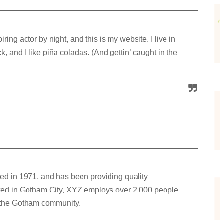
ring actor by night, and this is my website. I live in
 and I like piña coladas. (And gettin’ caught in the
in 1971, and has been providing quality
ated in Gotham City, XYZ employs over 2,000 people
r the Gotham community.