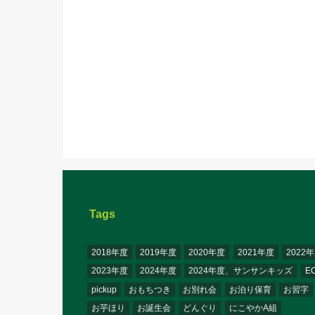
Tags
2018年度
2019年度
2020年度
2021年度
2022
2023年度
2024年度
2024年度、サンサンキッズ
E
pickup
おもちつき
お別れ会
お泊り保育
お習字
お芋ほり
お誕生会
どんぐり
にこやかA組