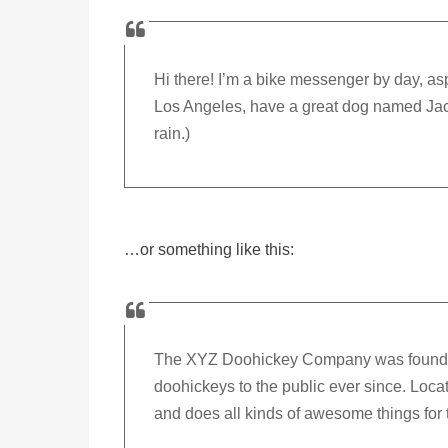
Hi there! I’m a bike messenger by day, aspi
Los Angeles, have a great dog named Jack,
rain.)
…or something like this:
The XYZ Doohickey Company was founded 
doohickeys to the public ever since. Loc
and does all kinds of awesome things fo