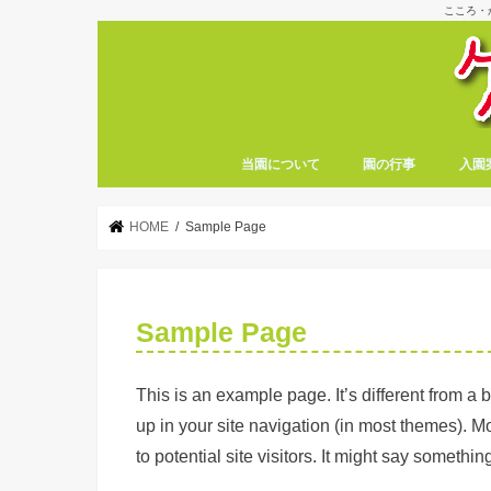
こころ・
当園について
園の行事
入園
HOME
Sample Page
Sample Page
This is an example page. It’s different from a 
up in your site navigation (in most themes). M
to potential site visitors. It might say something