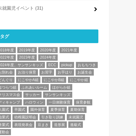
未就園児イベント
(31)
タグ
2018年度
2019年度
2020年度
2021年度
2022年度
2023年度
2024年度
2024年度、サンサンキッズ
ECC
pickup
おもちつき
お別れ会
お泊り保育
お習字
お芋ほり
お誕生会
どんぐり
にこやかA組
にこやかB組
にこやか組
はつらつ組
ふれあいルーム
ほがらか組
クリスマス会
サッカー
サンサンキッズ
ディキャンプ
ハロウィン
一日体験保育
保育参観
入園式
卒園式
園外保育
夏季保育
夏期保育
始業式
幼稚園説明会
引き取り訓練
未就園児
終業式
表現発表会
豆まき
造形展
進級式
運動会