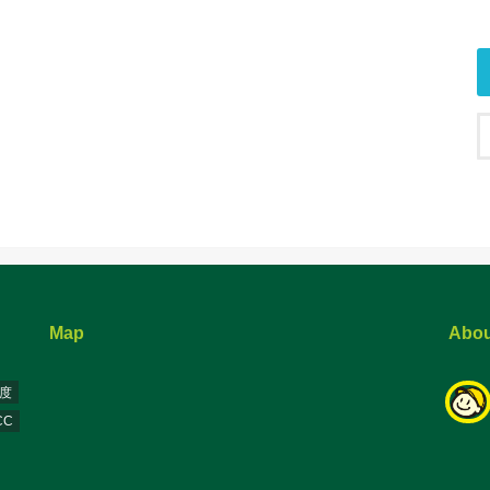
Map
Abou
年度
CC