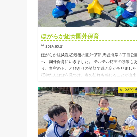
ほがらか組☆園外保育
2024.03.21
ほがらか組(4歳児)最後の園外保育 馬堀海岸３丁目公
へ、園外保育にいきました。 テルテル坊主の効果も
り、青空の下、とびきりの笑顔で遊ぶ姿がありました
桜やたんぽぽを見つけ、春の訪れも感じることが出来
した。 ↑少し…
かつどう