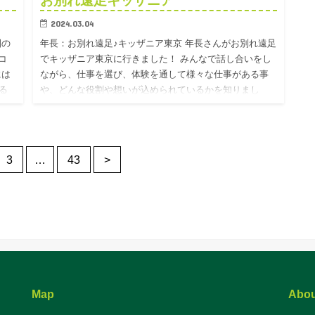
お別れ遠足キッザニア
2024.03.04
園の
年長：お別れ遠足♪キッザニア東京 年長さんがお別れ遠足
コ
でキッザニア東京に行きました！ みんなで話し合いをし
には
ながら、仕事を選び、体験を通して様々な仕事がある事
る
や、どんな役割や想いが込められているかを知りまし
た。 嬉しそうに…
3
…
43
>
Map
Abou