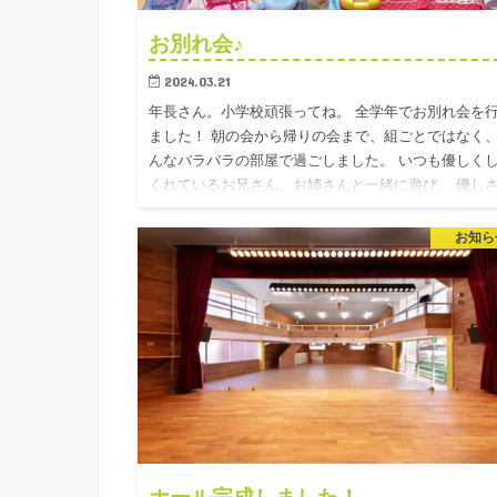
お別れ会♪
2024.03.21
年長さん。小学校頑張ってね。 全学年でお別れ会を
ました！ 朝の会から帰りの会まで、組ごとではなく
んなバラバラの部屋で過ごしました。 いつも優しく
くれているお兄さん、お姉さんと一緒に遊び、 優し
甘える様子も…
お知ら