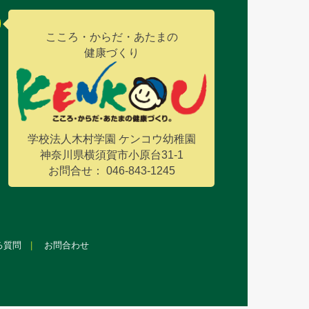
こころ・からだ・あたまの
健康づくり
学校法人木村学園 ケンコウ幼稚園
神奈川県横須賀市小原台31-1
お問合せ： 046-843-1245
る質問
お問合わせ