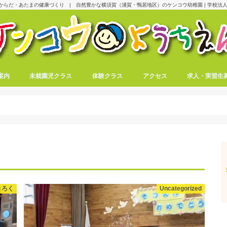
からだ・あたまの健康づくり | 自然豊かな横須賀（浦賀・鴨居地区）のケンコウ幼稚園 | 学校法人
案内
未就園児クラス
体験クラス
アクセス
求人・実習生
きろく
Uncategorized