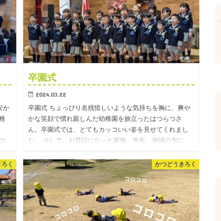
卒園式
2024.03.22
安か
卒園式 ちょっぴり名残惜しいような気持ちを胸に、爽や
稚
かな笑顔で慣れ親しんだ幼稚園を旅立ったはつらつさ
ん。卒園式では、とてもカッコいい姿を見せてくれまし
の
た。 そして、お世話になった家族、先生、地域の方に、
感謝の気持ちを持っ…
きろく
かつどうきろく