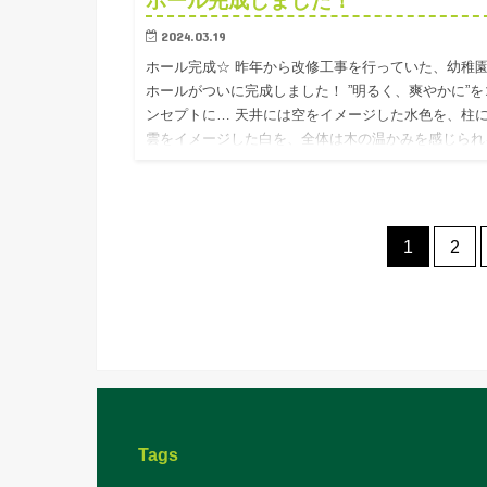
ホール完成しました！
2024.03.19
ホール完成☆ 昨年から改修工事を行っていた、幼稚
ホールがついに完成しました！ ”明るく、爽やかに”を
ンセプトに… 天井には空をイメージした水色を、柱
雲をイメージした白を、全体は木の温かみを感じられ
木材を使用し…
1
2
Tags