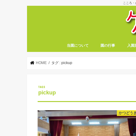
こころ・
当園について
園の行事
入園
HOME
タグ : pickup
pickup
かつどう