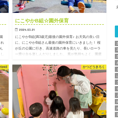
にこやかB組☆園外保育
2024.03.21
園
にこやかB組(満3歳児)最後の園外保育♪ お天気の良い日
これ
に、にこやかB組さん最後の園外保育にいきました！ 桜
ん
が丘の公園に行き、高速道路の車を見たり、長いローラ
まし
ー滑り台を楽しんだりしました。 風が気持ちよく、園庭
で昼食を食…
rized
かつどうきろく