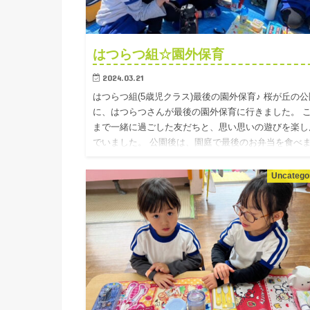
はつらつ組☆園外保育
2024.03.21
はつらつ組(5歳児クラス)最後の園外保育♪ 桜が丘の公
に、はつらつさんが最後の園外保育に行きました。 
まで一緒に過ごした友だちと、思い思いの遊びを楽し
でいました。 公園後は、園庭で最後のお弁当を食べ
た！ みん…
Uncatego