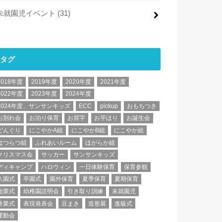
未就園児イベント
(31)
タグ
2018年度
2019年度
2020年度
2021年度
2022年度
2023年度
2024年度
2024年度、サンサンキッズ
ECC
pickup
おもちつき
お別れ会
お泊り保育
お習字
お芋ほり
お誕生会
どんぐり
にこやかA組
にこやかB組
にこやか組
はつらつ組
ふれあいルーム
ほがらか組
クリスマス会
サッカー
サンサンキッズ
ディキャンプ
ハロウィン
一日体験保育
保育参観
入園式
卒園式
園外保育
夏季保育
夏期保育
始業式
幼稚園説明会
引き取り訓練
未就園児
終業式
表現発表会
豆まき
造形展
進級式
運動会