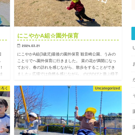
にこやかA組☆園外保育
2024.03.21
園
にこやかA組(3歳児)最後の園外保育 観音崎公園、うみの
あ
ことりでへ園外保育に行きました。 菜の花が満開になっ
！
ており、春の訪れを感じながら、散歩をすることができ
ま
ました♪ 広場では自然を感じながら、のびのびと遊ぶ様子
があり、…
きろく
Uncategorized