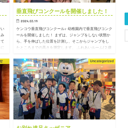
垂直飛びコンクールを開催しました！
2024.03.19
行い
ケンコウ垂直飛びコンクール♪ 幼稚園内で垂直飛びコンク
、み
ールを開催しました！ まずは、ジャンプをしない状態か
して
ら、手を伸ばした位置を計測し、そこからジャンプをし
さに
たところまでの高さを測定します。 ふれあいルーム(２歳
児クラス)…
せ
Uncategorized