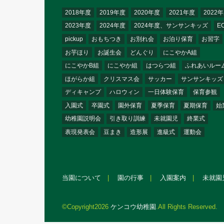
2018年度
2019年度
2020年度
2021年度
2022
2023年度
2024年度
2024年度、サンサンキッズ
E
pickup
おもちつき
お別れ会
お泊り保育
お習字
お芋ほり
お誕生会
どんぐり
にこやかA組
にこやかB組
にこやか組
はつらつ組
ふれあいルー
ほがらか組
クリスマス会
サッカー
サンサンキッズ
ディキャンプ
ハロウィン
一日体験保育
保育参観
入園式
卒園式
園外保育
夏季保育
夏期保育
始
幼稚園説明会
引き取り訓練
未就園児
終業式
表現発表会
豆まき
造形展
進級式
運動会
当園について
園の行事
入園案内
未就園
©Copyright2026
ケンコウ幼稚園
.All Rights Reserved.