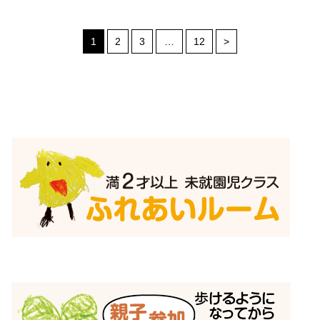
1
2
3
…
12
>