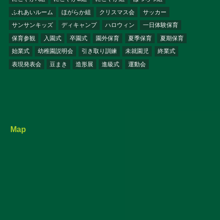
ふれあいルーム
ほがらか組
クリスマス会
サッカー
サンサンキッズ
ディキャンプ
ハロウィン
一日体験保育
保育参観
入園式
卒園式
園外保育
夏季保育
夏期保育
始業式
幼稚園説明会
引き取り訓練
未就園児
終業式
表現発表会
豆まき
造形展
進級式
運動会
Map