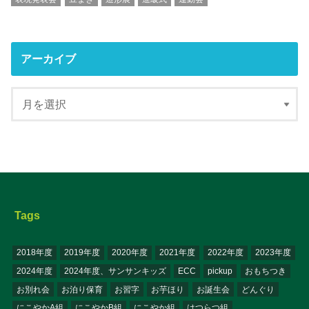
アーカイブ
Tags
2018年度
2019年度
2020年度
2021年度
2022年度
2023年度
2024年度
2024年度、サンサンキッズ
ECC
pickup
おもちつき
お別れ会
お泊り保育
お習字
お芋ほり
お誕生会
どんぐり
にこやかA組
にこやかB組
にこやか組
はつらつ組