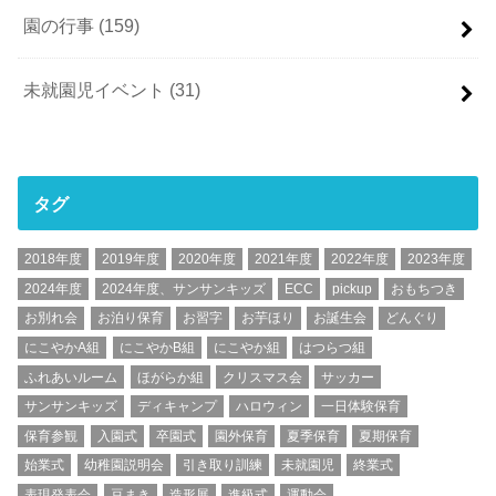
園の行事
(159)
未就園児イベント
(31)
タグ
2018年度
2019年度
2020年度
2021年度
2022年度
2023年度
2024年度
2024年度、サンサンキッズ
ECC
pickup
おもちつき
お別れ会
お泊り保育
お習字
お芋ほり
お誕生会
どんぐり
にこやかA組
にこやかB組
にこやか組
はつらつ組
ふれあいルーム
ほがらか組
クリスマス会
サッカー
サンサンキッズ
ディキャンプ
ハロウィン
一日体験保育
保育参観
入園式
卒園式
園外保育
夏季保育
夏期保育
始業式
幼稚園説明会
引き取り訓練
未就園児
終業式
表現発表会
豆まき
造形展
進級式
運動会