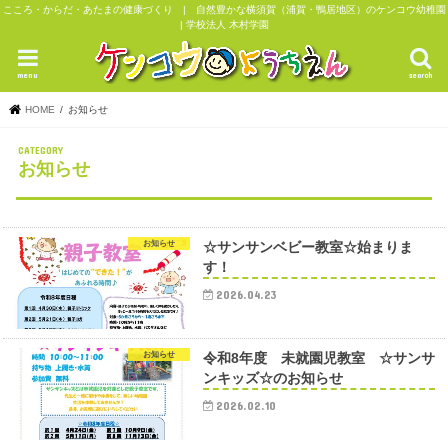
こころ・からだ・あたまの健康づくり | 自然豊かな横須賀（浦賀・鴨居地区）のケンコウ幼稚園
| 学校法人 木村学園
menu
search
HOME
お知らせ
お知らせ
お知らせ
☆サンサンベビー教室☆始まりま
す！
2026.04.23
お知らせ
令和8年度 未就園児教室 ☆サンサ
ンキッズ☆のお知らせ
2026.02.10