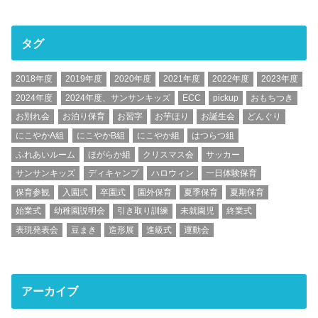
タグ
2018年度
2019年度
2020年度
2021年度
2022年度
2023年度
2024年度
2024年度、サンサンキッズ
ECC
pickup
おもちつき
お別れ会
お泊り保育
お習字
お芋ほり
お誕生会
どんぐり
にこやかA組
にこやかB組
にこやか組
はつらつ組
ふれあいルーム
ほがらか組
クリスマス会
サッカー
サンサンキッズ
ディキャンプ
ハロウィン
一日体験保育
保育参観
入園式
卒園式
園外保育
夏季保育
夏期保育
始業式
幼稚園説明会
引き取り訓練
未就園児
終業式
表現発表会
豆まき
造形展
進級式
運動会
アーカイブ