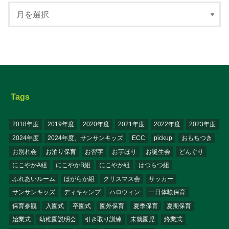
Tags
2018年度
2019年度
2020年度
2021年度
2022年度
2023年度
2024年度
2024年度、サンサンキッズ
ECC
pickup
おもちつき
お別れ会
お泊り保育
お習字
お芋ほり
お誕生会
どんぐり
にこやかA組
にこやかB組
にこやか組
はつらつ組
ふれあいルーム
ほがらか組
クリスマス会
サッカー
サンサンキッズ
ディキャンプ
ハロウィン
一日体験保育
保育参観
入園式
卒園式
園外保育
夏季保育
夏期保育
始業式
幼稚園説明会
引き取り訓練
未就園児
終業式