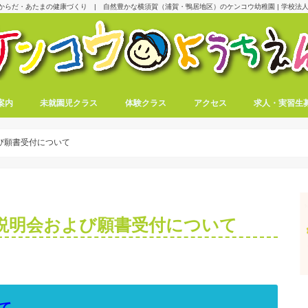
からだ・あたまの健康づくり | 自然豊かな横須賀（浦賀・鴨居地区）のケンコウ幼稚園 | 学校法人
案内
未就園児クラス
体験クラス
アクセス
求人・実習生
よび願書受付について
入園説明会および願書受付について
て