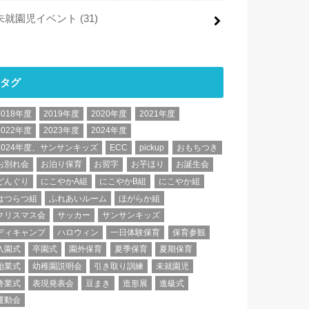
未就園児イベント
(31)
タグ
2018年度
2019年度
2020年度
2021年度
2022年度
2023年度
2024年度
2024年度、サンサンキッズ
ECC
pickup
おもちつき
お別れ会
お泊り保育
お習字
お芋ほり
お誕生会
どんぐり
にこやかA組
にこやかB組
にこやか組
はつらつ組
ふれあいルーム
ほがらか組
クリスマス会
サッカー
サンサンキッズ
ディキャンプ
ハロウィン
一日体験保育
保育参観
入園式
卒園式
園外保育
夏季保育
夏期保育
始業式
幼稚園説明会
引き取り訓練
未就園児
終業式
表現発表会
豆まき
造形展
進級式
運動会