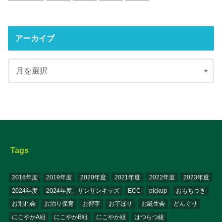
アーカイブ
Tags
2018年度
2019年度
2020年度
2021年度
2022年度
2023年度
2024年度
2024年度、サンサンキッズ
ECC
pickup
おもちつき
お別れ会
お泊り保育
お習字
お芋ほり
お誕生会
どんぐり
にこやかA組
にこやかB組
にこやか組
はつらつ組