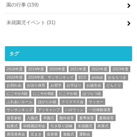
園の行事
(159)
未就園児イベント
(31)
タグ
2018年度
2019年度
2020年度
2021年度
2022年度
2023年度
2024年度
2024年度、サンサンキッズ
ECC
pickup
おもちつき
お別れ会
お泊り保育
お習字
お芋ほり
お誕生会
どんぐり
にこやかA組
にこやかB組
にこやか組
はつらつ組
ふれあいルーム
ほがらか組
クリスマス会
サッカー
サンサンキッズ
ディキャンプ
ハロウィン
一日体験保育
保育参観
入園式
卒園式
園外保育
夏季保育
夏期保育
始業式
幼稚園説明会
引き取り訓練
未就園児
終業式
表現発表会
豆まき
造形展
進級式
運動会