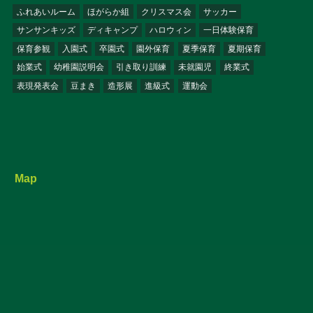
ふれあいルーム
ほがらか組
クリスマス会
サッカー
サンサンキッズ
ディキャンプ
ハロウィン
一日体験保育
保育参観
入園式
卒園式
園外保育
夏季保育
夏期保育
始業式
幼稚園説明会
引き取り訓練
未就園児
終業式
表現発表会
豆まき
造形展
進級式
運動会
Map