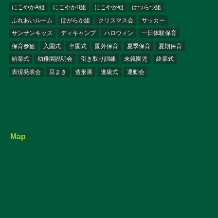
にこやかA組
にこやかB組
にこやか組
はつらつ組
ふれあいルーム
ほがらか組
クリスマス会
サッカー
サンサンキッズ
ディキャンプ
ハロウィン
一日体験保育
保育参観
入園式
卒園式
園外保育
夏季保育
夏期保育
始業式
幼稚園説明会
引き取り訓練
未就園児
終業式
表現発表会
豆まき
造形展
進級式
運動会
Map