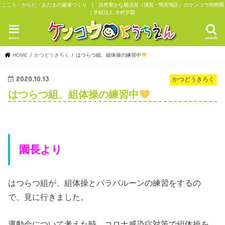
こころ・からだ・あたまの健康づくり | 自然豊かな横須賀（浦賀・鴨居地区）のケンコウ幼稚園
| 学校法人 木村学園
menu
search
HOME
かつどうきろく
はつらつ組、組体操の練習中
2020.10.13
かつどうきろく
はつらつ組、組体操の練習中
園長より
はつらつ組が、組体操とパラバルーンの練習をするの
で、見に行きました。
運動会について考えた時、コロナ感染症対策で組体操を