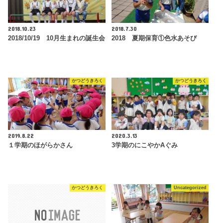
2018.10.23
2018.7.30
2018/10/19 10月生まれの誕生会
2018 夏期保育①色水あそび
かつどうきろく
かつどうきろく
2019.8.22
2020.3.13
１学期のほがらかさん
3学期のにこやかAぐみ
かつどうきろく
Uncategorized