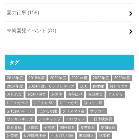
園の行事
(159)
未就園児イベント
(31)
タグ
2018年度
2019年度
2020年度
2021年度
2022年度
2023年度
2024年度
2024年度、サンサンキッズ
ECC
pickup
おもちつき
お別れ会
お泊り保育
お習字
お芋ほり
お誕生会
どんぐり
にこやかA組
にこやかB組
にこやか組
はつらつ組
ふれあいルーム
ほがらか組
クリスマス会
サッカー
サンサンキッズ
ディキャンプ
ハロウィン
一日体験保育
保育参観
入園式
卒園式
園外保育
夏季保育
夏期保育
始業式
幼稚園説明会
引き取り訓練
未就園児
終業式