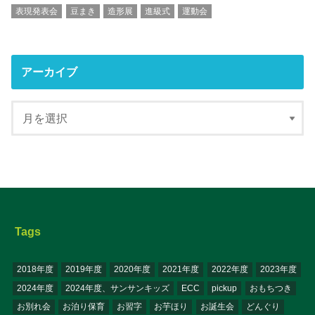
表現発表会
豆まき
造形展
進級式
運動会
アーカイブ
Tags
2018年度
2019年度
2020年度
2021年度
2022年度
2023年度
2024年度
2024年度、サンサンキッズ
ECC
pickup
おもちつき
お別れ会
お泊り保育
お習字
お芋ほり
お誕生会
どんぐり