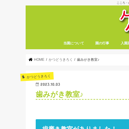
こころ・
当園について
園の行事
入園
HOME
かつどうきろく
歯みがき教室♪
かつどうきろく
2023.10.03
歯みがき教室♪
歯磨き教室がありました！