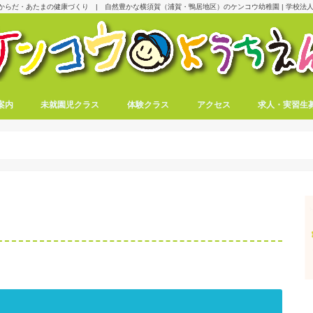
からだ・あたまの健康づくり | 自然豊かな横須賀（浦賀・鴨居地区）のケンコウ幼稚園 | 学校法人
案内
未就園児クラス
体験クラス
アクセス
求人・実習生