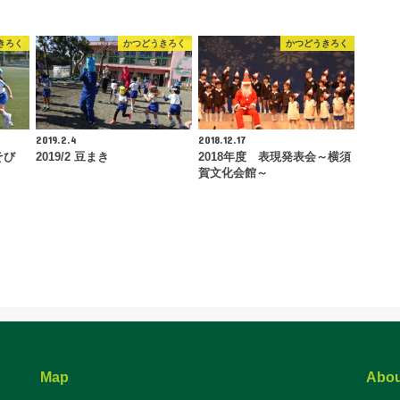
きろく
かつどうきろく
かつどうきろく
2019.2.4
2018.12.17
そび
2019/2 豆まき
2018年度 表現発表会～横須
賀文化会館～
Map
Abou