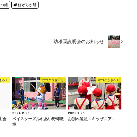
らつ組
ほがらか組
幼稚園説明会のお知らせ
きろく
かつどうきろく
かつどうきろく
2024.11.26
2026.3.25
誕生会
ベイスターズふれあい野球教
お別れ遠足～キッザニア～
室