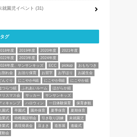
未就園児イベント
(31)
タグ
2018年度
2019年度
2020年度
2021年度
2022年度
2023年度
2024年度
2024年度、サンサンキッズ
ECC
pickup
おもちつき
お別れ会
お泊り保育
お習字
お芋ほり
お誕生会
どんぐり
にこやかA組
にこやかB組
にこやか組
はつらつ組
ふれあいルーム
ほがらか組
クリスマス会
サッカー
サンサンキッズ
ディキャンプ
ハロウィン
一日体験保育
保育参観
入園式
卒園式
園外保育
夏季保育
夏期保育
始業式
幼稚園説明会
引き取り訓練
未就園児
終業式
表現発表会
豆まき
造形展
進級式
運動会