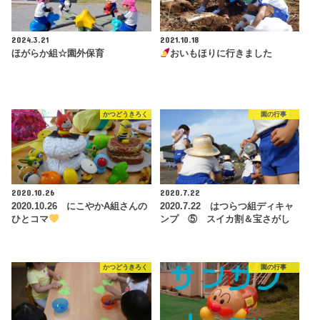
2024.3.21
2021.10.18
ほがらか組☆園外保育
おいもほりに行きました
かつどうきろく
園の行事
2020.10.26
2020.7.22
2020.10.26 にこやかA組さんの
2020.7.22 はつらつ組ディキャ
ひとコマ
ンプ ⑤ スイカ割＆宝さがし
かつどうきろく
園の行事