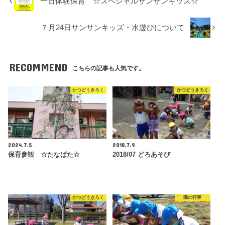
一日体験保育 ☆スペシャルサンサンキッズ☆
７月24日サンサンキッズ・水遊びについて
RECOMMEND
こちらの記事も人気です。
かつどうきろく
かつどうきろく
2024.7.5
2018.7.9
保育参観 ☆たなばた☆
2018/07 どろあそび
かつどうきろく
園の行事