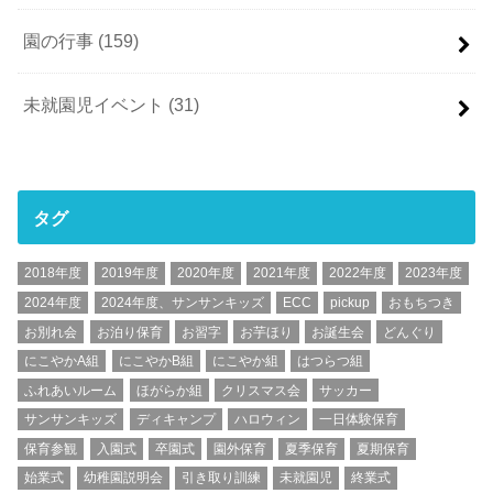
園の行事
(159)
未就園児イベント
(31)
タグ
2018年度
2019年度
2020年度
2021年度
2022年度
2023年度
2024年度
2024年度、サンサンキッズ
ECC
pickup
おもちつき
お別れ会
お泊り保育
お習字
お芋ほり
お誕生会
どんぐり
にこやかA組
にこやかB組
にこやか組
はつらつ組
ふれあいルーム
ほがらか組
クリスマス会
サッカー
サンサンキッズ
ディキャンプ
ハロウィン
一日体験保育
保育参観
入園式
卒園式
園外保育
夏季保育
夏期保育
始業式
幼稚園説明会
引き取り訓練
未就園児
終業式