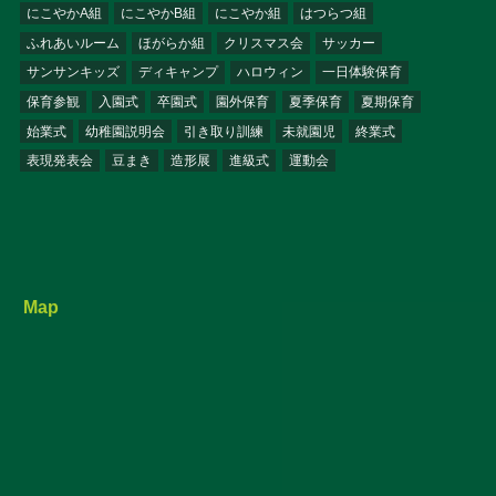
にこやかA組
にこやかB組
にこやか組
はつらつ組
ふれあいルーム
ほがらか組
クリスマス会
サッカー
サンサンキッズ
ディキャンプ
ハロウィン
一日体験保育
保育参観
入園式
卒園式
園外保育
夏季保育
夏期保育
始業式
幼稚園説明会
引き取り訓練
未就園児
終業式
表現発表会
豆まき
造形展
進級式
運動会
Map