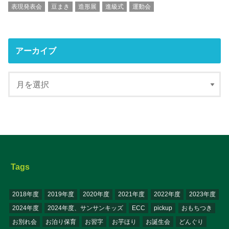
表現発表会
豆まき
造形展
進級式
運動会
アーカイブ
Tags
2018年度
2019年度
2020年度
2021年度
2022年度
2023年度
2024年度
2024年度、サンサンキッズ
ECC
pickup
おもちつき
お別れ会
お泊り保育
お習字
お芋ほり
お誕生会
どんぐり