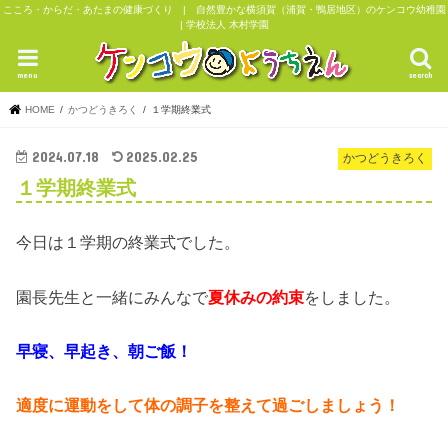
こころ・からだ・あたまの健康づくり | 自然豊かな横須賀（浦賀・鴨居地区）のケンコウ幼稚園
| 学校法人 木村学園
menu
search
HOME
かつどうきろく
１学期終業式
2024.07.18
2025.02.25
かつどうきろく
１学期終業式
今日は１学期の終業式でした。
園長先生と一緒にみんなで
夏休みの約束
をしました。
早寝、早起き、朝ご飯！
適度に運動をして体の調子を整えて過ごしましょう！