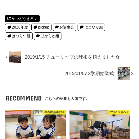
かつどうきろく
2018年度
pickup
お誕生会
にこやか組
はつらつ組
ほがらか組
2019/1/15 チューリップの球根を植えました✿
2019/01/07 3学期始業式
RECOMMEND
こちらの記事も人気です。
Uncategorized
かつどうきろく