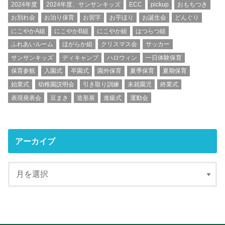
2024年度
2024年度、サンサンキッズ
ECC
pickup
おもちつき
お別れ会
お泊り保育
お習字
お芋ほり
お誕生会
どんぐり
にこやかA組
にこやかB組
にこやか組
はつらつ組
ふれあいルーム
ほがらか組
クリスマス会
サッカー
サンサンキッズ
ディキャンプ
ハロウィン
一日体験保育
保育参観
入園式
卒園式
園外保育
夏季保育
夏期保育
始業式
幼稚園説明会
引き取り訓練
未就園児
終業式
表現発表会
豆まき
造形展
進級式
運動会
アーカイブ