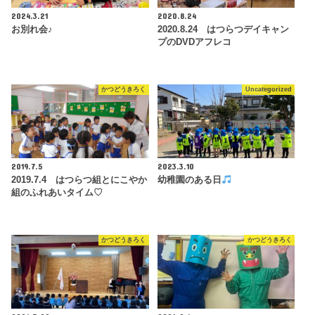
2024.3.21
2020.8.24
お別れ会♪
2020.8.24 はつらつデイキャン
プのDVDアフレコ
かつどうきろく
Uncategorized
2019.7.5
2023.3.10
2019.7.4 はつらつ組とにこやか
幼稚園のある日
組のふれあいタイム♡
かつどうきろく
かつどうきろく