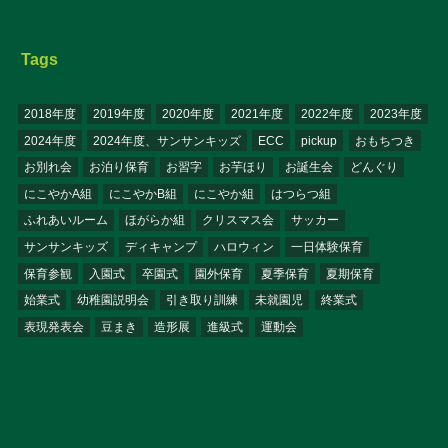
Tags
2018年度
2019年度
2020年度
2021年度
2022年度
2023年度
2024年度
2024年度、サンサンキッズ
ECC
pickup
おもちつき
お別れ会
お泊り保育
お習字
お芋ほり
お誕生会
どんぐり
にこやかA組
にこやかB組
にこやか組
はつらつ組
ふれあいルーム
ほがらか組
クリスマス会
サッカー
サンサンキッズ
ディキャンプ
ハロウィン
一日体験保育
保育参観
入園式
卒園式
園外保育
夏季保育
夏期保育
始業式
幼稚園説明会
引き取り訓練
未就園児
終業式
表現発表会
豆まき
造形展
進級式
運動会