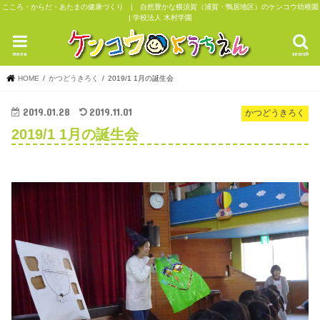
こころ・からだ・あたまの健康づくり | 自然豊かな横須賀（浦賀・鴨居地区）のケンコウ幼稚園
| 学校法人 木村学園
menu
search
HOME
かつどうきろく
2019/1 1月の誕生会
2019.01.28
2019.11.01
かつどうきろく
2019/1 1月の誕生会