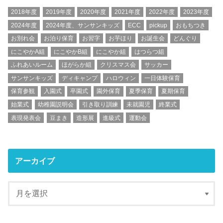
2018年度
2019年度
2020年度
2021年度
2022年度
2023年度
2024年度
2024年度、サンサンキッズ
ECC
pickup
おもちつき
お別れ会
お泊り保育
お習字
お芋ほり
お誕生会
どんぐり
にこやかA組
にこやかB組
にこやか組
はつらつ組
ふれあいルーム
ほがらか組
クリスマス会
サッカー
サンサンキッズ
ディキャンプ
ハロウィン
一日体験保育
保育参観
入園式
卒園式
園外保育
夏季保育
夏期保育
始業式
幼稚園説明会
引き取り訓練
未就園児
終業式
表現発表会
豆まき
造形展
進級式
運動会
アーカイブ