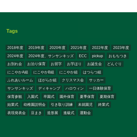
Tags
2018年度
2019年度
2020年度
2021年度
2022年度
2023年度
2024年度
2024年度、サンサンキッズ
ECC
pickup
おもちつき
お別れ会
お泊り保育
お習字
お芋ほり
お誕生会
どんぐり
にこやかA組
にこやかB組
にこやか組
はつらつ組
ふれあいルーム
ほがらか組
クリスマス会
サッカー
サンサンキッズ
ディキャンプ
ハロウィン
一日体験保育
保育参観
入園式
卒園式
園外保育
夏季保育
夏期保育
始業式
幼稚園説明会
引き取り訓練
未就園児
終業式
表現発表会
豆まき
造形展
進級式
運動会