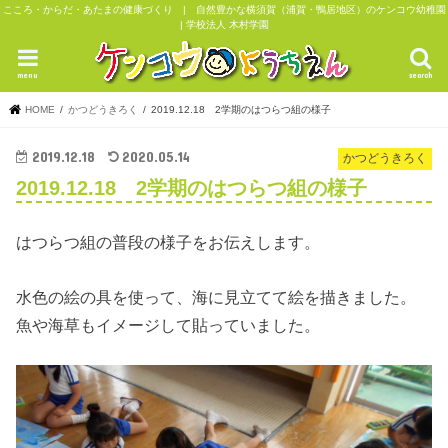
こころ・からだ・あたまの健康づくり | 自然豊かな横須賀（浦賀・鴨居地区）のケンコウ幼稚園
| 学校法人 木村学園
menu
search
HOME
かつどうきろく
2019.12.18 2学期のはつらつ組の様子
2019.12.18
2020.05.14
かつどうきろく
2019.12.18 2学期のはつらつ組の様子
はつらつ組の普段の様子をお伝えします。
水色の絵の具を使って、海に見立てて絵を描きました。
魚や海草もイメージして貼っていました。