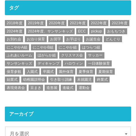
タグ
2018年度
2019年度
2020年度
2021年度
2022年度
2023年度
2024年度
2024年度、サンサンキッズ
ECC
pickup
おもちつき
お別れ会
お泊り保育
お習字
お芋ほり
お誕生会
どんぐり
にこやかA組
にこやかB組
にこやか組
はつらつ組
ふれあいルーム
ほがらか組
クリスマス会
サッカー
サンサンキッズ
ディキャンプ
ハロウィン
一日体験保育
保育参観
入園式
卒園式
園外保育
夏季保育
夏期保育
始業式
幼稚園説明会
引き取り訓練
未就園児
終業式
表現発表会
豆まき
造形展
進級式
運動会
アーカイブ