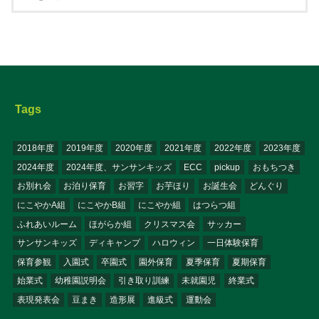
Tags
2018年度
2019年度
2020年度
2021年度
2022年度
2023年度
2024年度
2024年度、サンサンキッズ
ECC
pickup
おもちつき
お別れ会
お泊り保育
お習字
お芋ほり
お誕生会
どんぐり
にこやかA組
にこやかB組
にこやか組
はつらつ組
ふれあいルーム
ほがらか組
クリスマス会
サッカー
サンサンキッズ
ディキャンプ
ハロウィン
一日体験保育
保育参観
入園式
卒園式
園外保育
夏季保育
夏期保育
始業式
幼稚園説明会
引き取り訓練
未就園児
終業式
表現発表会
豆まき
造形展
進級式
運動会