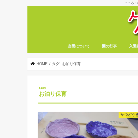
こころ・
当園について
園の行事
入園
HOME
タグ : お泊り保育
お泊り保育
かつどう