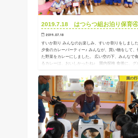
2019.7.18 はつらつ組お泊り保育
2019.07.18
すいか割り みんなのお楽しみ、すいか割りをしまし
夕食のカレーパーティー♪ みんなが、買い物をして、
た野菜をカレーにしました。 広い空の下、みんなで
るカレーは、おいしかったね♪ 園内探検 食後に、グ
プ…
園の行