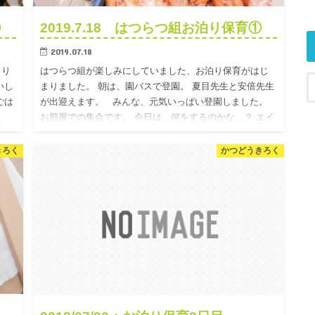
②
2019.7.18 はつらつ組お泊り保育①
2019.07.18
きり
はつらつ組が楽しみにしていました、お泊り保育がはじ
いし
まりました。 朝は、園バスで登園。 夏目先生と安倍先生
ごは
が出迎えます。 みんな、元気いっぱい登園しました。
。
お部屋での集会です。 今日は、何をするのかな…？ エイ
ビーに…
きろく
かつどうきろく