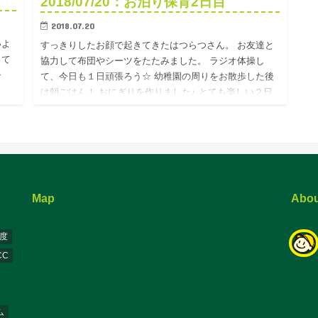
2018/07/20：お泊り保育2日目
2018.07.20
いよ
すっきりしたお顔で起きてきたはつらつさん。 お友達と
って
協力して布団やシーツをたたみました。 ラジオ体操し
・・
て、今日も１日頑張ろう☆ 幼稚園の周りをお散歩した後
…
は朝ごはん！ おにぎりを作りました♪ とても楽しい２日
間を過ごすこ…
Map
Abou
年度
CC
ム