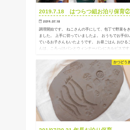
2019.7.18 はつらつ組お泊り保育
2019.07.18
調理開始です。 ねこさんの手にして、包丁で野菜を
ました。 上手に切っていましたよ。 おうちでお手伝
ているお子さんもいたようです。 お昼ごはん おひる
んは、ころっけパンとウィンナーパンにカルピスです
陶芸教室…
かつどう