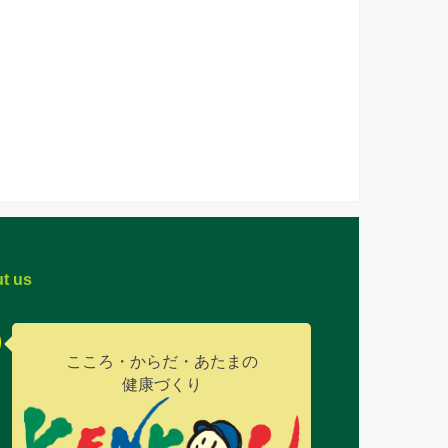
t us
こころ・からだ・あたまの
健康づくり