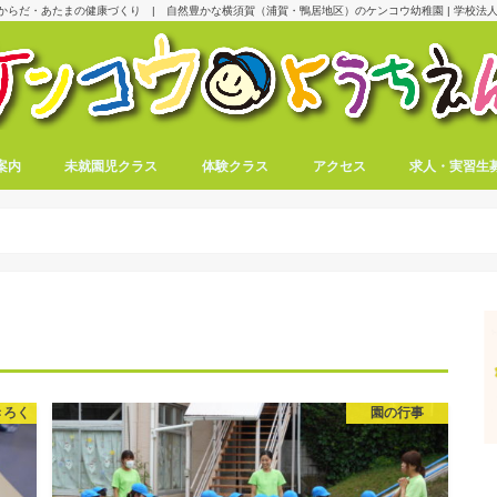
からだ・あたまの健康づくり | 自然豊かな横須賀（浦賀・鴨居地区）のケンコウ幼稚園 | 学校法人
案内
未就園児クラス
体験クラス
アクセス
求人・実習生
きろく
園の行事