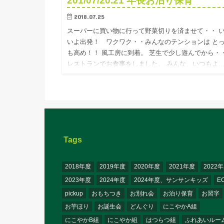
201/07/20.21 年長お泊り保育
2018.07.25
スーパーに買い物に行って野菜切りを済ませて・・ 
いよ出発！ ワクワク・・みんなのテンションは と
も高め！！ 風工房に到着。 芝生で少し遊んでから
レストランでお食事をしました。 みんな、いつもよ
Tags
2018年度
2019年度
2020年度
2021年度
2022
2023年度
2024年度
2024年度、サンサンキッズ
E
pickup
おもちつき
お別れ会
お泊り保育
お習字
お芋ほり
お誕生会
どんぐり
にこやかA組
にこやかB組
にこやか組
はつらつ組
ふれあいルー