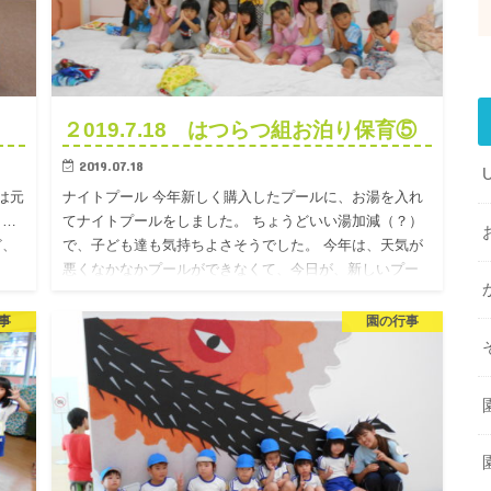
２019.7.18 はつらつ組お泊り保育⑤
2019.07.18
は元
ナイトプール 今年新しく購入したプールに、お湯を入れ
と…
てナイトプールをしました。 ちょうどいい湯加減（？）
ど、
で、子ども達も気持ちよさそうでした。 今年は、天気が
悪くなかなかプールができなくて、今日が、新しいプー
ルのお披露目と…
事
園の行事