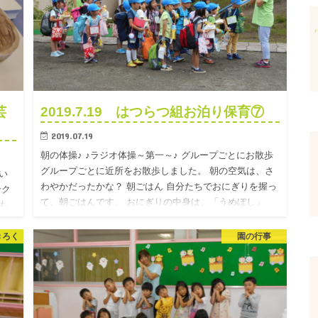
芸
2019.7.19 はつらつ組お泊り保育⑦
2019.07.19
朝の体操♪ ♪ラジオ体操～第一～♪ グループごとにお散歩
グループごとに近所をお散歩しました。 朝の空気は、さ
い
わやかだったかな？ 朝ごはん 自分たちでおにぎりを握っ
ンク
て、朝ごはんです。 おにぎりの中身は、「うめぼし」
も
「鮭フ…
園
きろく
園の行事