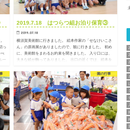
④
2019.7.18 はつらつ組お泊り保育③
2019.07.18
た。
横須賀美術館に行きました。 絵本作家の「せなけいこさ
切っ
ん」の原画展がありましたので、観に行きました。 初め
食べ
に、美術館をまわるお約束を聞きました。 入り口には、
ルー
大きな絵が飾ってありました。 出口の近くでは、絵本を
読だり、絵本…
事
園の行事