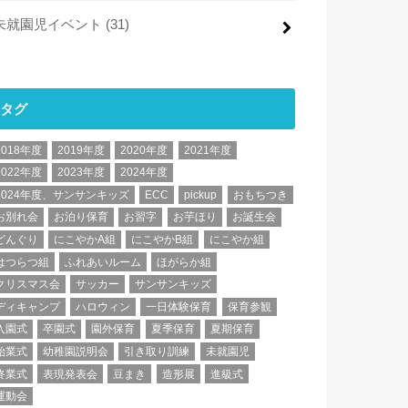
未就園児イベント
(31)
タグ
2018年度
2019年度
2020年度
2021年度
2022年度
2023年度
2024年度
2024年度、サンサンキッズ
ECC
pickup
おもちつき
お別れ会
お泊り保育
お習字
お芋ほり
お誕生会
どんぐり
にこやかA組
にこやかB組
にこやか組
はつらつ組
ふれあいルーム
ほがらか組
クリスマス会
サッカー
サンサンキッズ
ディキャンプ
ハロウィン
一日体験保育
保育参観
入園式
卒園式
園外保育
夏季保育
夏期保育
始業式
幼稚園説明会
引き取り訓練
未就園児
終業式
表現発表会
豆まき
造形展
進級式
運動会