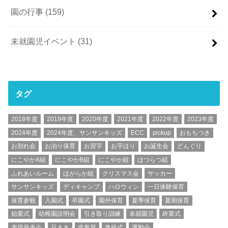
園の行事
(159)
未就園児イベント
(31)
タグ
2018年度
2019年度
2020年度
2021年度
2022年度
2023年度
2024年度
2024年度、サンサンキッズ
ECC
pickup
おもちつき
お別れ会
お泊り保育
お習字
お芋ほり
お誕生会
どんぐり
にこやかA組
にこやかB組
にこやか組
はつらつ組
ふれあいルーム
ほがらか組
クリスマス会
サッカー
サンサンキッズ
ディキャンプ
ハロウィン
一日体験保育
保育参観
入園式
卒園式
園外保育
夏季保育
夏期保育
始業式
幼稚園説明会
引き取り訓練
未就園児
終業式
表現発表会
豆まき
造形展
進級式
運動会