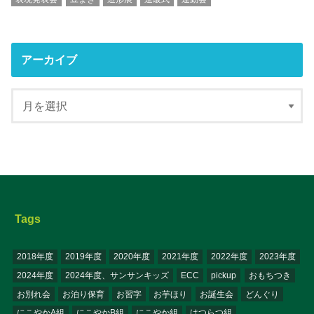
アーカイブ
Tags
2018年度
2019年度
2020年度
2021年度
2022年度
2023年度
2024年度
2024年度、サンサンキッズ
ECC
pickup
おもちつき
お別れ会
お泊り保育
お習字
お芋ほり
お誕生会
どんぐり
にこやかA組
にこやかB組
にこやか組
はつらつ組