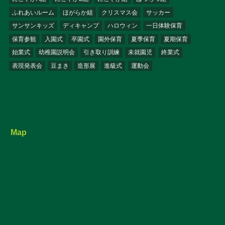
ふれあいルーム
ほがらか組
クリスマス会
サッカー
サンサンキッズ
ディキャンプ
ハロウィン
一日体験保育
保育参観
入園式
卒園式
園外保育
夏季保育
夏期保育
始業式
幼稚園説明会
引き取り訓練
未就園児
終業式
表現発表会
豆まき
造形展
進級式
運動会
Map