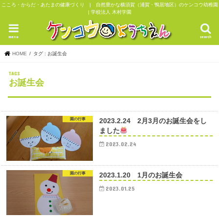
こころ・からだ・あたまの健康づくり | 自然豊かな横須賀（浦賀・鴨居地区）のケンコウ幼稚園
| 学校法人 木村学園
menu
search
HOME
タグ : お誕生会
お誕生会
園の行事
2023.2.24 2月3月のお誕生会をし
ました
2023.02.24
園の行事
2023.1.20 1月のお誕生会
2023.01.25