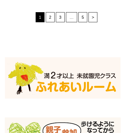
1
2
3
…
5
>