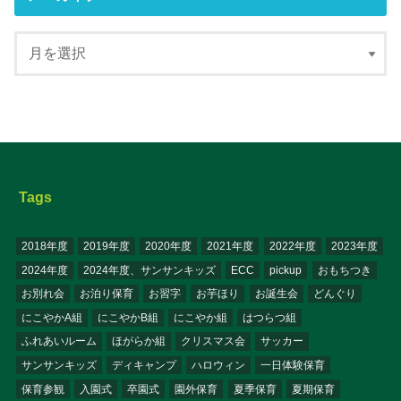
Tags
2018年度
2019年度
2020年度
2021年度
2022年度
2023年度
2024年度
2024年度、サンサンキッズ
ECC
pickup
おもちつき
お別れ会
お泊り保育
お習字
お芋ほり
お誕生会
どんぐり
にこやかA組
にこやかB組
にこやか組
はつらつ組
ふれあいルーム
ほがらか組
クリスマス会
サッカー
サンサンキッズ
ディキャンプ
ハロウィン
一日体験保育
保育参観
入園式
卒園式
園外保育
夏季保育
夏期保育