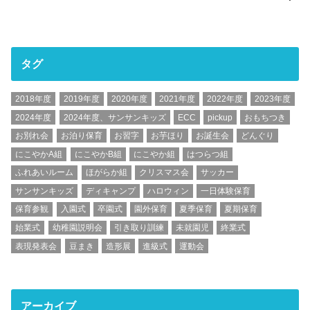
タグ
2018年度
2019年度
2020年度
2021年度
2022年度
2023年度
2024年度
2024年度、サンサンキッズ
ECC
pickup
おもちつき
お別れ会
お泊り保育
お習字
お芋ほり
お誕生会
どんぐり
にこやかA組
にこやかB組
にこやか組
はつらつ組
ふれあいルーム
ほがらか組
クリスマス会
サッカー
サンサンキッズ
ディキャンプ
ハロウィン
一日体験保育
保育参観
入園式
卒園式
園外保育
夏季保育
夏期保育
始業式
幼稚園説明会
引き取り訓練
未就園児
終業式
表現発表会
豆まき
造形展
進級式
運動会
アーカイブ