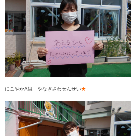
にこやかA組 やなぎさわせんせい
★