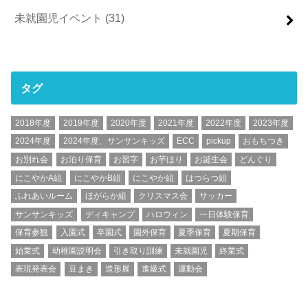
未就園児イベント
(31)
タグ
2018年度
2019年度
2020年度
2021年度
2022年度
2023年度
2024年度
2024年度、サンサンキッズ
ECC
pickup
おもちつき
お別れ会
お泊り保育
お習字
お芋ほり
お誕生会
どんぐり
にこやかA組
にこやかB組
にこやか組
はつらつ組
ふれあいルーム
ほがらか組
クリスマス会
サッカー
サンサンキッズ
ディキャンプ
ハロウィン
一日体験保育
保育参観
入園式
卒園式
園外保育
夏季保育
夏期保育
始業式
幼稚園説明会
引き取り訓練
未就園児
終業式
表現発表会
豆まき
造形展
進級式
運動会