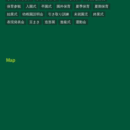
保育参観
入園式
卒園式
園外保育
夏季保育
夏期保育
始業式
幼稚園説明会
引き取り訓練
未就園児
終業式
表現発表会
豆まき
造形展
進級式
運動会
Map