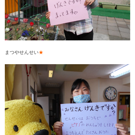
まつやせんせい
★