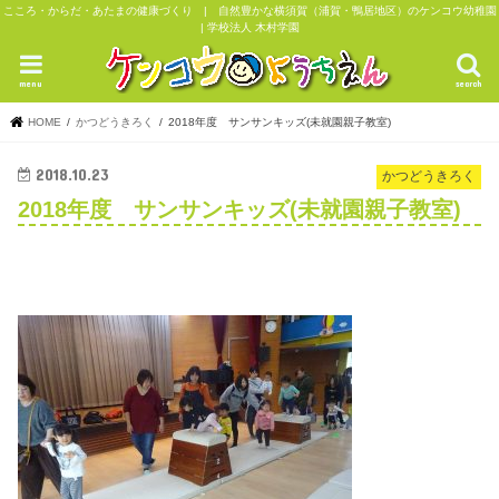
こころ・からだ・あたまの健康づくり | 自然豊かな横須賀（浦賀・鴨居地区）のケンコウ幼稚園
| 学校法人 木村学園
menu
search
HOME
かつどうきろく
2018年度 サンサンキッズ(未就園親子教室)
2018.10.23
かつどうきろく
2018年度 サンサンキッズ(未就園親子教室)