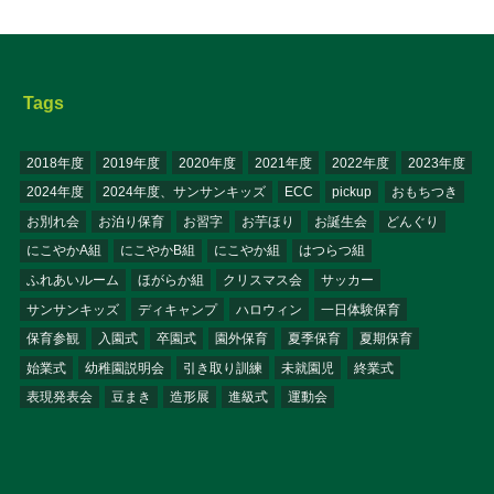
Tags
2018年度
2019年度
2020年度
2021年度
2022年度
2023年度
2024年度
2024年度、サンサンキッズ
ECC
pickup
おもちつき
お別れ会
お泊り保育
お習字
お芋ほり
お誕生会
どんぐり
にこやかA組
にこやかB組
にこやか組
はつらつ組
ふれあいルーム
ほがらか組
クリスマス会
サッカー
サンサンキッズ
ディキャンプ
ハロウィン
一日体験保育
保育参観
入園式
卒園式
園外保育
夏季保育
夏期保育
始業式
幼稚園説明会
引き取り訓練
未就園児
終業式
表現発表会
豆まき
造形展
進級式
運動会