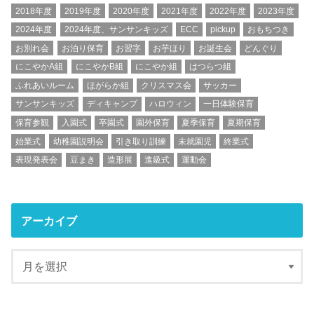
2018年度
2019年度
2020年度
2021年度
2022年度
2023年度
2024年度
2024年度、サンサンキッズ
ECC
pickup
おもちつき
お別れ会
お泊り保育
お習字
お芋ほり
お誕生会
どんぐり
にこやかA組
にこやかB組
にこやか組
はつらつ組
ふれあいルーム
ほがらか組
クリスマス会
サッカー
サンサンキッズ
ディキャンプ
ハロウィン
一日体験保育
保育参観
入園式
卒園式
園外保育
夏季保育
夏期保育
始業式
幼稚園説明会
引き取り訓練
未就園児
終業式
表現発表会
豆まき
造形展
進級式
運動会
アーカイブ