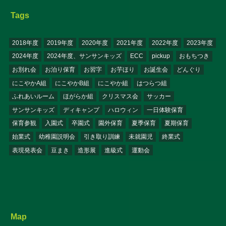
Tags
2018年度
2019年度
2020年度
2021年度
2022年度
2023年度
2024年度
2024年度、サンサンキッズ
ECC
pickup
おもちつき
お別れ会
お泊り保育
お習字
お芋ほり
お誕生会
どんぐり
にこやかA組
にこやかB組
にこやか組
はつらつ組
ふれあいルーム
ほがらか組
クリスマス会
サッカー
サンサンキッズ
ディキャンプ
ハロウィン
一日体験保育
保育参観
入園式
卒園式
園外保育
夏季保育
夏期保育
始業式
幼稚園説明会
引き取り訓練
未就園児
終業式
表現発表会
豆まき
造形展
進級式
運動会
Map