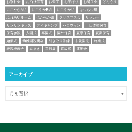
お別れ会
お泊り保育
お習字
お芋ほり
お誕生会
どんぐり
にこやかA組
にこやかB組
にこやか組
はつらつ組
ふれあいルーム
ほがらか組
クリスマス会
サッカー
サンサンキッズ
ディキャンプ
ハロウィン
一日体験保育
保育参観
入園式
卒園式
園外保育
夏季保育
夏期保育
始業式
幼稚園説明会
引き取り訓練
未就園児
終業式
表現発表会
豆まき
造形展
進級式
運動会
アーカイブ