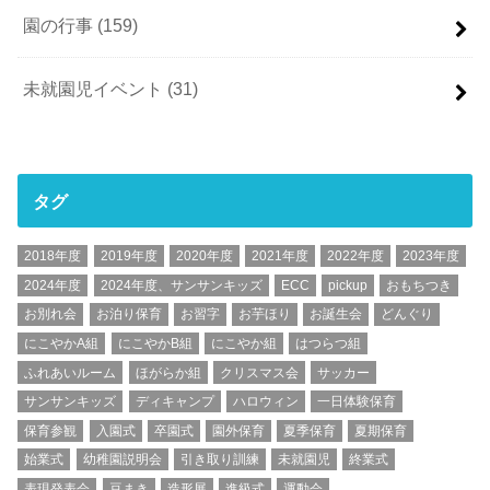
園の行事
(159)
未就園児イベント
(31)
タグ
2018年度
2019年度
2020年度
2021年度
2022年度
2023年度
2024年度
2024年度、サンサンキッズ
ECC
pickup
おもちつき
お別れ会
お泊り保育
お習字
お芋ほり
お誕生会
どんぐり
にこやかA組
にこやかB組
にこやか組
はつらつ組
ふれあいルーム
ほがらか組
クリスマス会
サッカー
サンサンキッズ
ディキャンプ
ハロウィン
一日体験保育
保育参観
入園式
卒園式
園外保育
夏季保育
夏期保育
始業式
幼稚園説明会
引き取り訓練
未就園児
終業式
表現発表会
豆まき
造形展
進級式
運動会