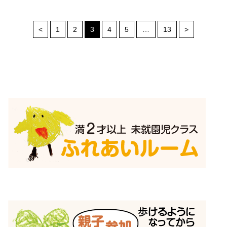
<
1
2
3
4
5
…
13
>