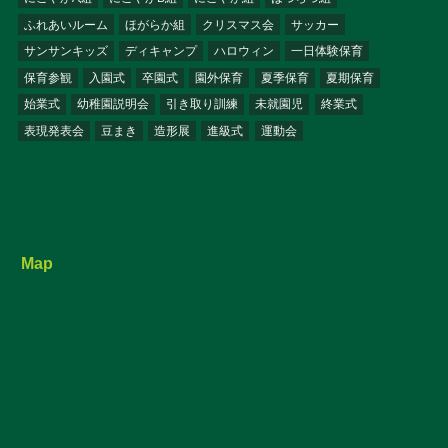
ふれあいルーム
ほがらか組
クリスマス会
サッカー
サンサンキッズ
ディキャンプ
ハロウィン
一日体験保育
保育参観
入園式
卒園式
園外保育
夏季保育
夏期保育
始業式
幼稚園説明会
引き取り訓練
未就園児
終業式
表現発表会
豆まき
造形展
進級式
運動会
Map