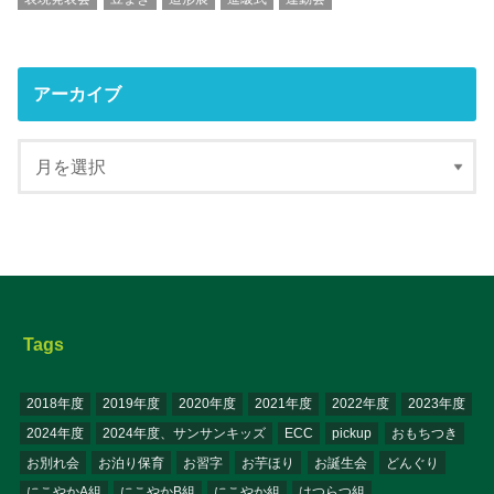
アーカイブ
Tags
2018年度
2019年度
2020年度
2021年度
2022年度
2023年度
2024年度
2024年度、サンサンキッズ
ECC
pickup
おもちつき
お別れ会
お泊り保育
お習字
お芋ほり
お誕生会
どんぐり
にこやかA組
にこやかB組
にこやか組
はつらつ組