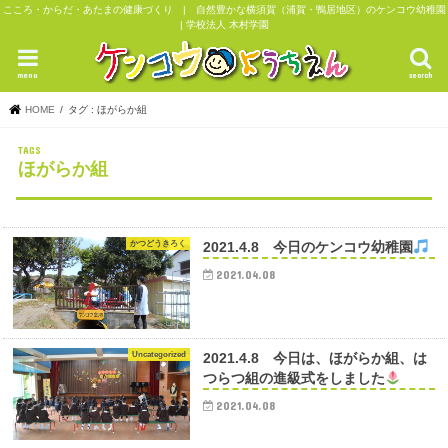
こころ・からだ・あたまの健康づくり | 自然豊かな横須賀（浦賀・鴨居地区）のケンコウ幼稚園
| 学校法人 木村学園
menu
search
HOME
タグ : ほがらか組
ほがらか組
かつどうきろく
2021.4.8 今日のケンコウ幼稚園
2021.04.08
Uncategorized
2021.4.8 今日は、ほがらか組、は
つらつ組の進級式をしました
2021.04.08