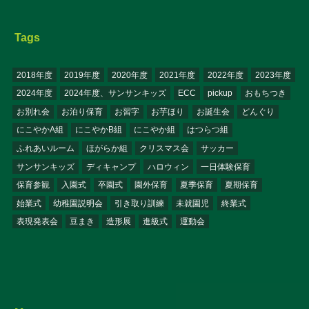
Tags
2018年度
2019年度
2020年度
2021年度
2022年度
2023年度
2024年度
2024年度、サンサンキッズ
ECC
pickup
おもちつき
お別れ会
お泊り保育
お習字
お芋ほり
お誕生会
どんぐり
にこやかA組
にこやかB組
にこやか組
はつらつ組
ふれあいルーム
ほがらか組
クリスマス会
サッカー
サンサンキッズ
ディキャンプ
ハロウィン
一日体験保育
保育参観
入園式
卒園式
園外保育
夏季保育
夏期保育
始業式
幼稚園説明会
引き取り訓練
未就園児
終業式
表現発表会
豆まき
造形展
進級式
運動会