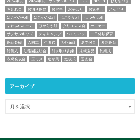
2024年度
2024年度、サンサンキッズ
ECC
pickup
おもちつき
お別れ会
お泊り保育
お習字
お芋ほり
お誕生会
どんぐり
にこやかA組
にこやかB組
にこやか組
はつらつ組
ふれあいルーム
ほがらか組
クリスマス会
サッカー
サンサンキッズ
ディキャンプ
ハロウィン
一日体験保育
保育参観
入園式
卒園式
園外保育
夏季保育
夏期保育
始業式
幼稚園説明会
引き取り訓練
未就園児
終業式
表現発表会
豆まき
造形展
進級式
運動会
アーカイブ