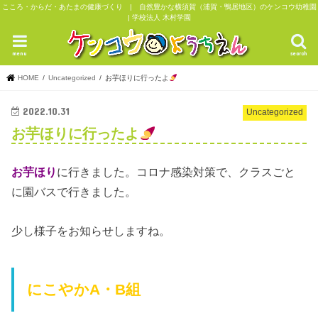
こころ・からだ・あたまの健康づくり | 自然豊かな横須賀（浦賀・鴨居地区）のケンコウ幼稚園
| 学校法人 木村学園
menu
search
HOME
Uncategorized
お芋ほりに行ったよ
2022.10.31
Uncategorized
お芋ほりに行ったよ
お芋ほり
に行きました。コロナ感染対策で、クラスごと
に園バスで行きました。
少し様子をお知らせしますね。
にこやかA・B組