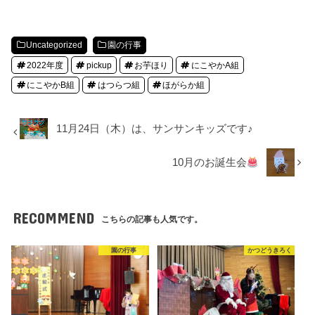
Uncategorized
園の行事
2022年度
pickup
お芋ほり
にこやかA組
にこやかB組
はつらつ組
ほがらか組
11月24日（木）は、サンサンキッズです♪
10月のお誕生会
RECOMMEND
こちらの記事も人気です。
園の行事
かつどうきろく