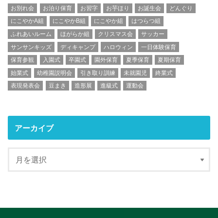
お別れ会
お泊り保育
お習字
お芋ほり
お誕生会
どんぐり
にこやかA組
にこやかB組
にこやか組
はつらつ組
ふれあいルーム
ほがらか組
クリスマス会
サッカー
サンサンキッズ
ディキャンプ
ハロウィン
一日体験保育
保育参観
入園式
卒園式
園外保育
夏季保育
夏期保育
始業式
幼稚園説明会
引き取り訓練
未就園児
終業式
表現発表会
豆まき
造形展
進級式
運動会
アーカイブ