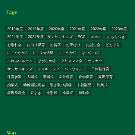
Tags
2018年度
2019年度
2020年度
2021年度
2022年度
2023年度
2024年度
2024年度、サンサンキッズ
ECC
pickup
おもちつき
お別れ会
お泊り保育
お習字
お芋ほり
お誕生会
どんぐり
にこやかA組
にこやかB組
にこやか組
はつらつ組
ふれあいルーム
ほがらか組
クリスマス会
サッカー
サンサンキッズ
ディキャンプ
ハロウィン
一日体験保育
保育参観
入園式
卒園式
園外保育
夏季保育
夏期保育
始業式
幼稚園説明会
引き取り訓練
未就園児
終業式
表現発表会
豆まき
造形展
進級式
運動会
Map