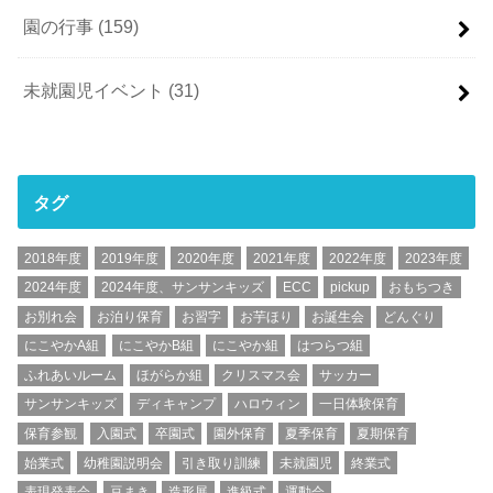
園の行事
(159)
未就園児イベント
(31)
タグ
2018年度
2019年度
2020年度
2021年度
2022年度
2023年度
2024年度
2024年度、サンサンキッズ
ECC
pickup
おもちつき
お別れ会
お泊り保育
お習字
お芋ほり
お誕生会
どんぐり
にこやかA組
にこやかB組
にこやか組
はつらつ組
ふれあいルーム
ほがらか組
クリスマス会
サッカー
サンサンキッズ
ディキャンプ
ハロウィン
一日体験保育
保育参観
入園式
卒園式
園外保育
夏季保育
夏期保育
始業式
幼稚園説明会
引き取り訓練
未就園児
終業式
表現発表会
豆まき
造形展
進級式
運動会