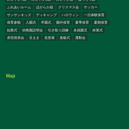
ふれあいルーム
ほがらか組
クリスマス会
サッカー
サンサンキッズ
ディキャンプ
ハロウィン
一日体験保育
保育参観
入園式
卒園式
園外保育
夏季保育
夏期保育
始業式
幼稚園説明会
引き取り訓練
未就園児
終業式
表現発表会
豆まき
造形展
進級式
運動会
Map