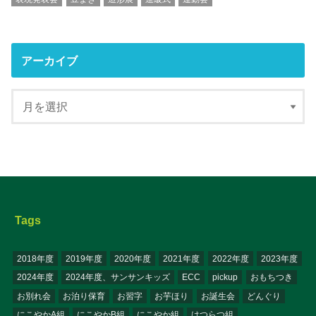
アーカイブ
Tags
2018年度
2019年度
2020年度
2021年度
2022年度
2023年度
2024年度
2024年度、サンサンキッズ
ECC
pickup
おもちつき
お別れ会
お泊り保育
お習字
お芋ほり
お誕生会
どんぐり
にこやかA組
にこやかB組
にこやか組
はつらつ組