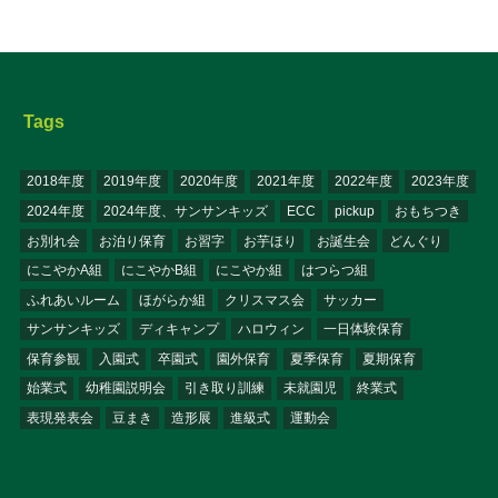
Tags
2018年度
2019年度
2020年度
2021年度
2022年度
2023年度
2024年度
2024年度、サンサンキッズ
ECC
pickup
おもちつき
お別れ会
お泊り保育
お習字
お芋ほり
お誕生会
どんぐり
にこやかA組
にこやかB組
にこやか組
はつらつ組
ふれあいルーム
ほがらか組
クリスマス会
サッカー
サンサンキッズ
ディキャンプ
ハロウィン
一日体験保育
保育参観
入園式
卒園式
園外保育
夏季保育
夏期保育
始業式
幼稚園説明会
引き取り訓練
未就園児
終業式
表現発表会
豆まき
造形展
進級式
運動会