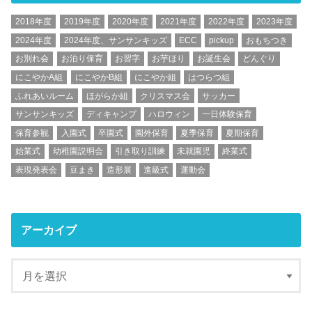
2018年度
2019年度
2020年度
2021年度
2022年度
2023年度
2024年度
2024年度、サンサンキッズ
ECC
pickup
おもちつき
お別れ会
お泊り保育
お習字
お芋ほり
お誕生会
どんぐり
にこやかA組
にこやかB組
にこやか組
はつらつ組
ふれあいルーム
ほがらか組
クリスマス会
サッカー
サンサンキッズ
ディキャンプ
ハロウィン
一日体験保育
保育参観
入園式
卒園式
園外保育
夏季保育
夏期保育
始業式
幼稚園説明会
引き取り訓練
未就園児
終業式
表現発表会
豆まき
造形展
進級式
運動会
アーカイブ